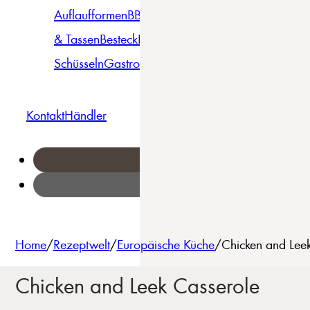
Auflaufformen
BBQ
Becher
Gläser
Pizza &
& Tassen
Besteck
Bowls &
Pasta
Platten
Teller
Seri
Schüsseln
Gastro
Geschirrset
Kontakt
Händler
Home
/
Rezeptwelt
/
Europäische Küche
/
Chicken and Leek
Chicken and Leek Casserole