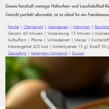
Dieses herzhaft cremige Hähnchen- und Lauchaluflauf-Rez
Gericht perfekt abrundet, ist es ideal für ein Familiene
Familie
|
Ofengericht
|
Abendessen
|
Hähnchen
|
fleischhal
Gesamt: 60 Minuten | Vorbereitung: 15 Minuten | Kochzei
Auflaufform | Pfanne | Schneidebrett | Messer | Küchenlöff
Kaloriengehalt 420 kcal | Kohlenhydrate 15 g| Eiweiß 30 g 
Ganzjährig
|
Vereinigtes Königreich
|
Europa