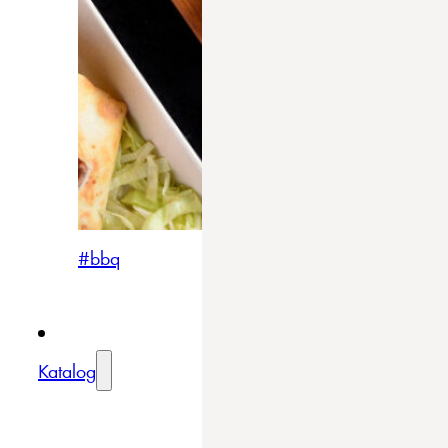
#bbq
Katalog