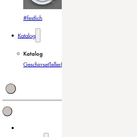
#festlich
#traditionell
#modern
Katalog
Katalog
Geschirrset
Teller
Bowls & Schüsseln
Becher & Tass