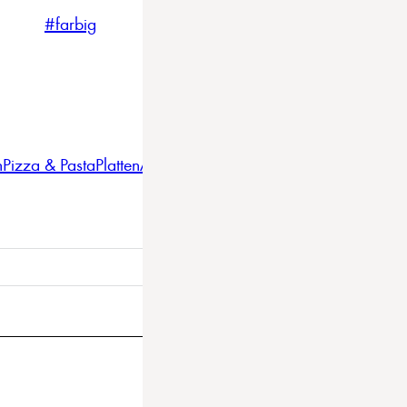
#farbig
#weiss
#nordicstyle
n
Pizza & Pasta
Platten
Auflaufformen
Gläser
Gastro
BBQ
Bestec