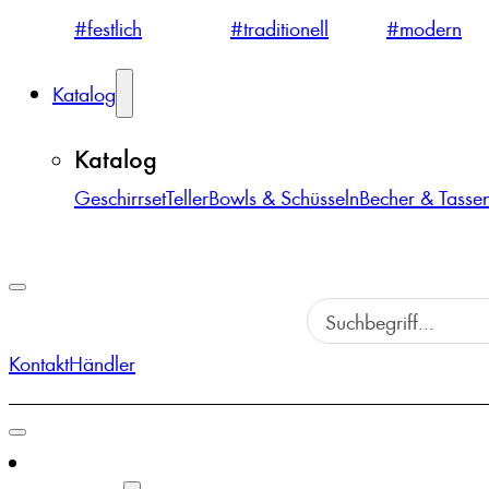
#festlich
#traditionell
#modern
Katalog
Katalog
Geschirrset
Teller
Bowls & Schüsseln
Becher & Tasse
Kontakt
Händler