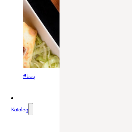
#bbq
Katalog