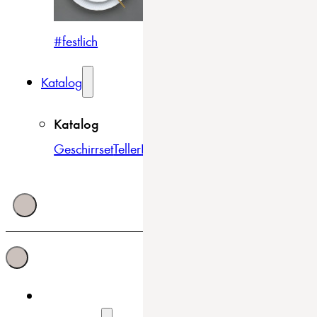
#festlich
#traditionell
#modern
Katalog
Katalog
Geschirrset
Teller
Bowls & Schüsseln
Becher & Tass