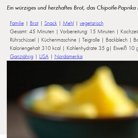
Ein würziges und herzhaftes Brot, das Chipotle-Paprik
Familie
|
Brot
|
Snack
|
Mehl
|
vegetarisch
Gesamt: 45 Minuten | Vorbereitung: 15 Minuten | Kochzei
Rührschüssel | Küchenmaschine | Teigrolle | Backblech | B
Kaloriengehalt 310 kcal | Kohlenhydrate 35 g| Eiweiß 10 g 
Ganzjährig
|
USA
|
Nordamerika