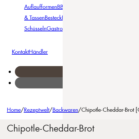
Auflaufformen
BBQ
Becher
Gläser
Pizza &
& Tassen
Besteck
Bowls &
Pasta
Platten
Teller
Seri
Schüsseln
Gastro
Geschirrset
Kontakt
Händler
Home
/
Rezeptwelt
/
Backwaren
/
Chipotle-Cheddar-Brot [
Chipotle-Cheddar-Brot