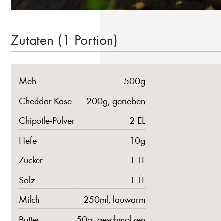
Zutaten (1 Portion)
Mehl
500g
Cheddar-Käse
200g, gerieben
Chipotle-Pulver
2 EL
Hefe
10g
Zucker
1 TL
Salz
1 TL
Milch
250ml, lauwarm
Butter
50g, geschmolzen