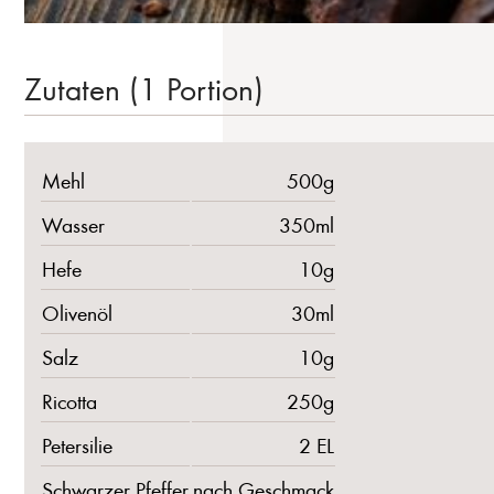
Zutaten (1 Portion)
Mehl
500g
Wasser
350ml
Hefe
10g
Olivenöl
30ml
Salz
10g
Ricotta
250g
Petersilie
2 EL
Schwarzer Pfeffer
nach Geschmack