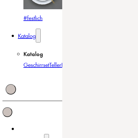
#festlich
#traditionell
#modern
Katalog
Katalog
Geschirrset
Teller
Bowls & Schüsseln
Becher & Tass