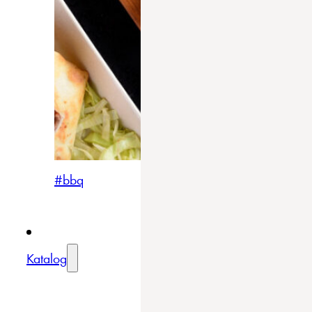
#bbq
Katalog