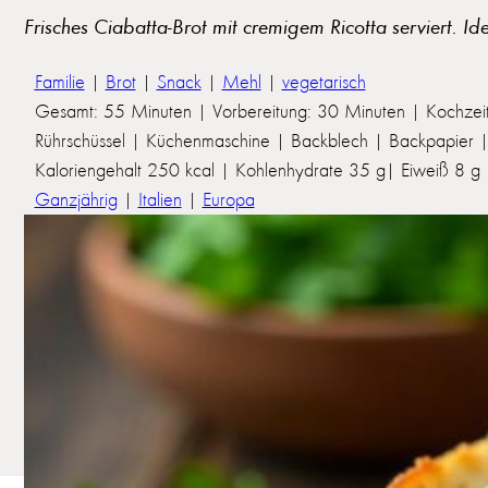
Frisches Ciabatta-Brot mit cremigem Ricotta serviert. Id
Familie
|
Brot
|
Snack
|
Mehl
|
vegetarisch
Gesamt: 55 Minuten | Vorbereitung: 30 Minuten | Kochzei
Rührschüssel | Küchenmaschine | Backblech | Backpapier |
Kaloriengehalt 250 kcal | Kohlenhydrate 35 g| Eiweiß 8 g | 
Ganzjährig
|
Italien
|
Europa