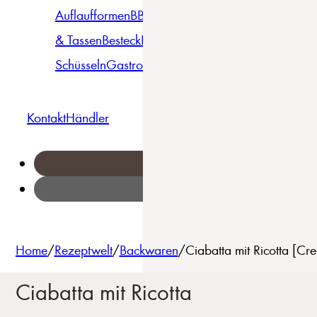
Auflaufformen
BBQ
Becher
Gläser
Pizza &
& Tassen
Besteck
Bowls &
Pasta
Platten
Teller
Seri
Schüsseln
Gastro
Geschirrset
Kontakt
Händler
Home
/
Rezeptwelt
/
Backwaren
/
Ciabatta mit Ricotta [C
Ciabatta mit Ricotta