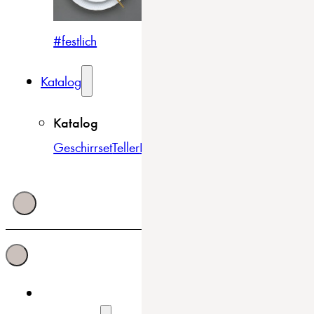
#festlich
#traditionell
#modern
Katalog
Katalog
Geschirrset
Teller
Bowls & Schüsseln
Becher & Tass