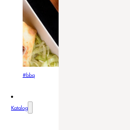
#bbq
Katalog