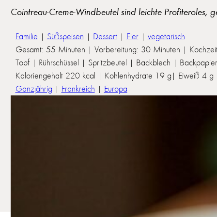
Cointreau-Creme-Windbeutel sind leichte Profiteroles, ge
Familie
|
Süßspeisen
|
Dessert
|
Eier
|
vegetarisch
Gesamt: 55 Minuten | Vorbereitung: 30 Minuten | Kochzei
Topf | Rührschüssel | Spritzbeutel | Backblech | Backpapie
Kaloriengehalt 220 kcal | Kohlenhydrate 19 g| Eiweiß 4 g | 
Ganzjährig
|
Frankreich
|
Europa