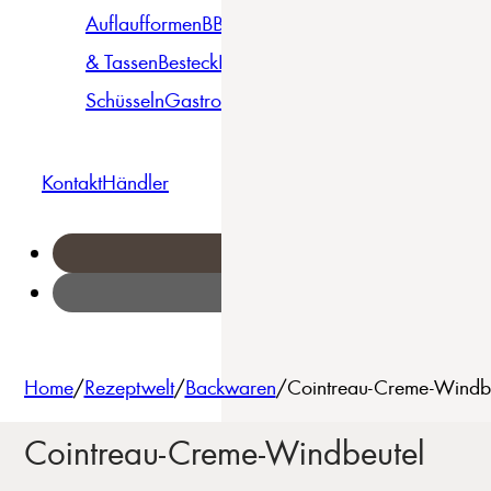
Auflaufformen
BBQ
Becher
Gläser
Pizza &
& Tassen
Besteck
Bowls &
Pasta
Platten
Teller
Seri
Schüsseln
Gastro
Geschirrset
Kontakt
Händler
Home
/
Rezeptwelt
/
Backwaren
/
Cointreau-Creme-Windbe
Cointreau-Creme-Windbeutel