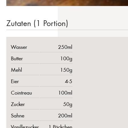
Zutaten (1 Portion)
Wasser
250ml
Butter
100g
Mehl
150g
Eier
4-5
Cointreau
100ml
Zucker
50g
Sahne
200ml
Vanillezucker
1 Päckchen