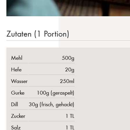
Zutaten (1 Portion)
Mehl
500g
Hefe
20g
Wasser
250ml
Gurke
100g (geraspelt)
Dill
30g (frisch, gehackt)
Zucker
1 TL
Salz
1 TL