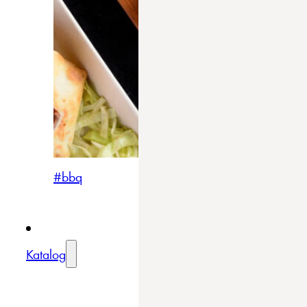
#bbq
Katalog