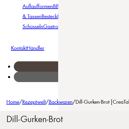
Auflaufformen
BBQ
Becher
Gläser
Pizza &
& Tassen
Besteck
Bowls &
Pasta
Platten
Teller
Seri
Schüsseln
Gastro
Geschirrset
Kontakt
Händler
Home
/
Rezeptwelt
/
Backwaren
/
Dill-Gurken-Brot [CreaT
Dill-Gurken-Brot