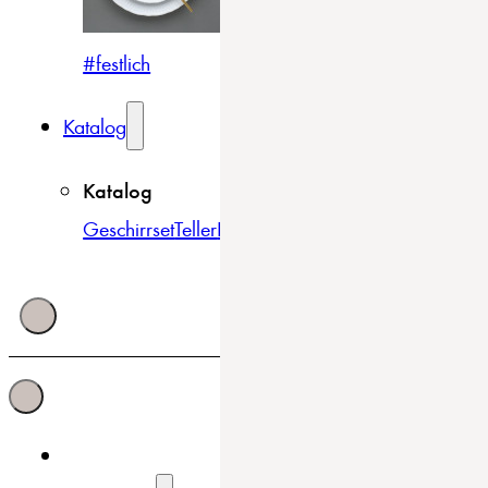
#festlich
#traditionell
#modern
Katalog
Katalog
Geschirrset
Teller
Bowls & Schüsseln
Becher & Tass