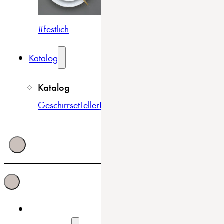
#festlich
#traditionell
#modern
Katalog
Katalog
Geschirrset
Teller
Bowls & Schüsseln
Becher & Tass