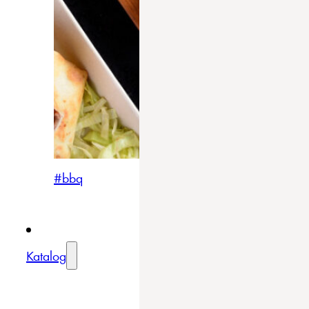
#bbq
Katalog