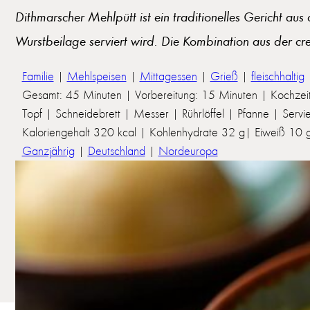
Dithmarscher Mehlpütt ist ein traditionelles Gericht au
Wurstbeilage serviert wird. Die Kombination aus der cr
Familie
|
Mehlspeisen
|
Mittagessen
|
Grieß
|
fleischhaltig
Gesamt: 45 Minuten | Vorbereitung: 15 Minuten | Kochzei
Topf | Schneidebrett | Messer | Rührlöffel | Pfanne | Servie
Kaloriengehalt 320 kcal | Kohlenhydrate 32 g| Eiweiß 10 g 
Ganzjährig
|
Deutschland
|
Nordeuropa