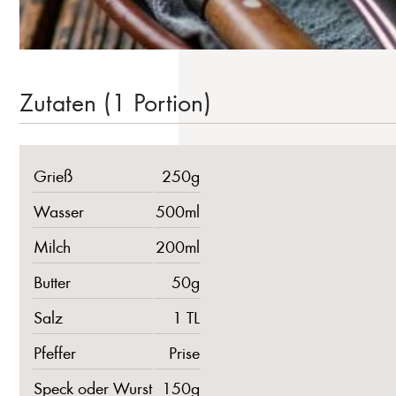
Zutaten (1 Portion)
Grieß
250g
Wasser
500ml
Milch
200ml
Butter
50g
Salz
1 TL
Pfeffer
Prise
Speck oder Wurst
150g