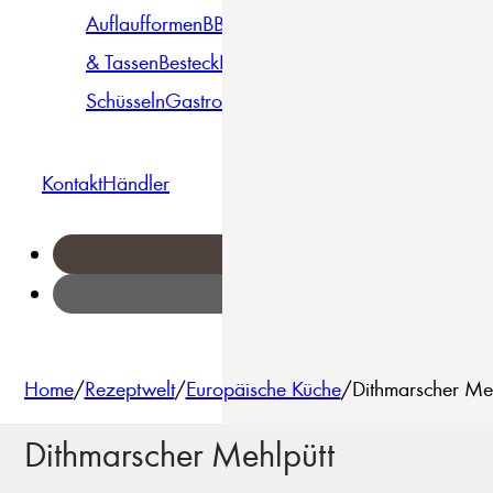
Auflaufformen
BBQ
Becher
Gläser
Pizza &
& Tassen
Besteck
Bowls &
Pasta
Platten
Teller
Seri
Schüsseln
Gastro
Geschirrset
Kontakt
Händler
Home
/
Rezeptwelt
/
Europäische Küche
/
Dithmarscher Meh
Dithmarscher Mehlpütt