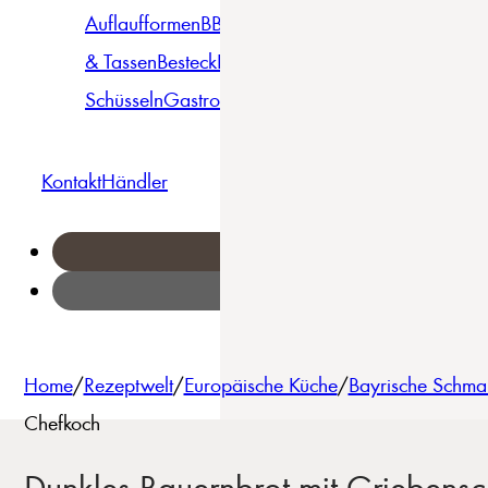
Auflaufformen
BBQ
Becher
Gläser
Pizza &
& Tassen
Besteck
Bowls &
Pasta
Platten
Teller
Seri
Schüsseln
Gastro
Geschirrset
Kontakt
Händler
Home
/
Rezeptwelt
/
Europäische Küche
/
Bayrische Schma
Chefkoch
Dunkles Bauernbrot mit Griebens