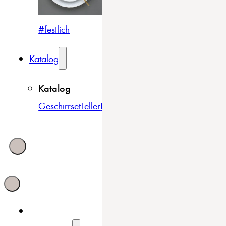
#festlich
#traditionell
#modern
Katalog
Katalog
Geschirrset
Teller
Bowls & Schüsseln
Becher & Tass