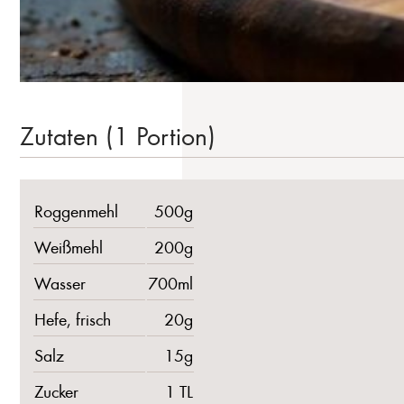
Zutaten (1 Portion)
Roggenmehl
500g
Weißmehl
200g
Wasser
700ml
Hefe, frisch
20g
Salz
15g
Zucker
1 TL