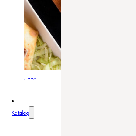
#bbq
Katalog