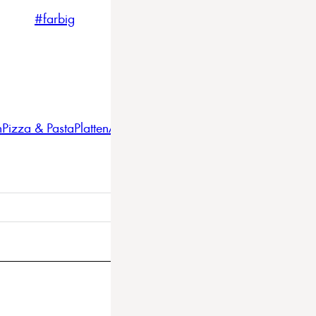
#farbig
#weiss
#nordicstyle
n
Pizza & Pasta
Platten
Auflaufformen
Gläser
Gastro
BBQ
Bestec