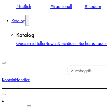
#festlich
#traditionell
#modern
Katalog
Katalog
Geschirrset
Teller
Bowls & Schüsseln
Becher & Tasse
Kontakt
Händler