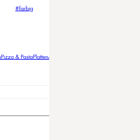
#farbig
#weiss
#nordicstyle
n
Pizza & Pasta
Platten
Auflaufformen
Gläser
Gastro
BBQ
Bestec