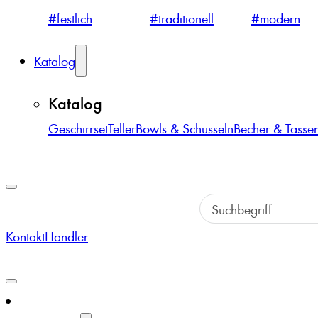
#festlich
#traditionell
#modern
Katalog
Katalog
Geschirrset
Teller
Bowls & Schüsseln
Becher & Tasse
Kontakt
Händler