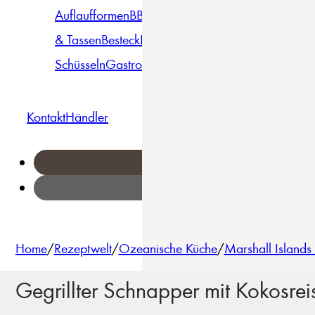
Auflaufformen
BBQ
Becher
Gläser
Pizza &
& Tassen
Besteck
Bowls &
Pasta
Platten
Teller
Seri
Schüsseln
Gastro
Geschirrset
Kontakt
Händler
Home
/
Rezeptwelt
/
Ozeanische Küche
/
Marshall Islands 
Gegrillter Schnapper mit Kokosrei