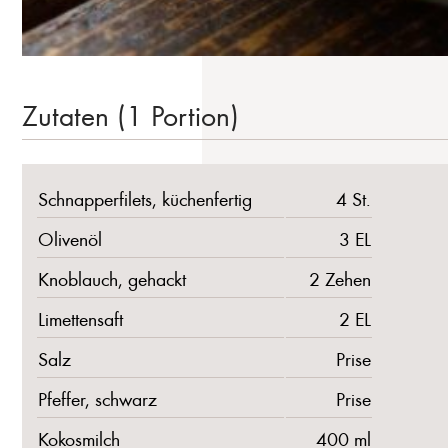
Zutaten (1 Portion)
Schnapperfilets, küchenfertig
4 St.
Olivenöl
3 EL
Knoblauch, gehackt
2 Zehen
Limettensaft
2 EL
Salz
Prise
Pfeffer, schwarz
Prise
Kokosmilch
400 ml