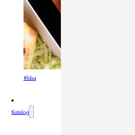
#bbq
Katalog