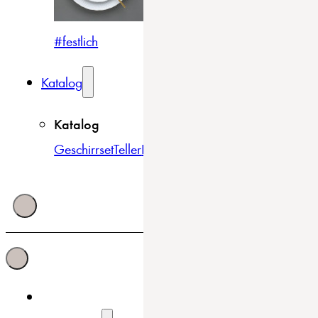
#festlich
#traditionell
#modern
Katalog
Katalog
Geschirrset
Teller
Bowls & Schüsseln
Becher & Tass