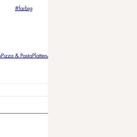
#farbig
#weiss
#nordicstyle
n
Pizza & Pasta
Platten
Auflaufformen
Gläser
Gastro
BBQ
Bestec