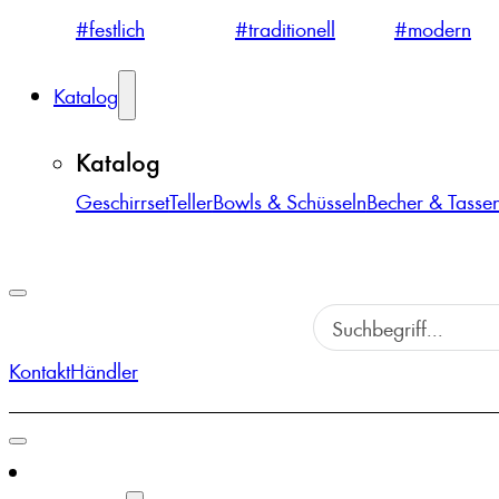
#festlich
#traditionell
#modern
Katalog
Katalog
Geschirrset
Teller
Bowls & Schüsseln
Becher & Tasse
Kontakt
Händler