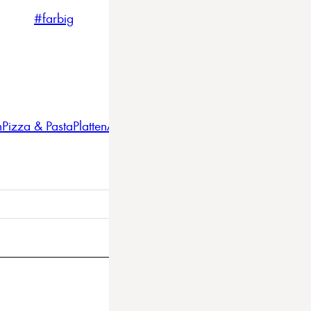
#farbig
#weiss
#nordicstyle
n
Pizza & Pasta
Platten
Auflaufformen
Gläser
Gastro
BBQ
Bestec