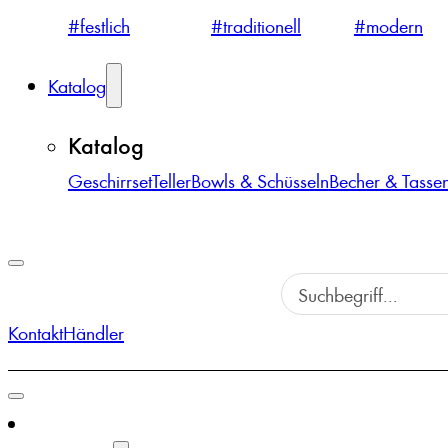
#festlich
#traditionell
#modern
Katalog
Katalog
Geschirrset
Teller
Bowls & Schüsseln
Becher & Tasse
Kontakt
Händler