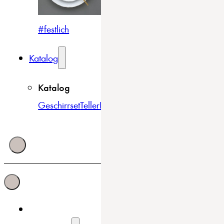
#festlich
#traditionell
#modern
Katalog
Katalog
Geschirrset
Teller
Bowls & Schüsseln
Becher & Tass