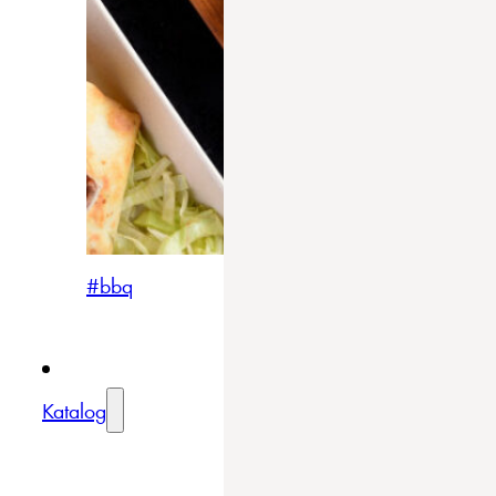
#bbq
Katalog