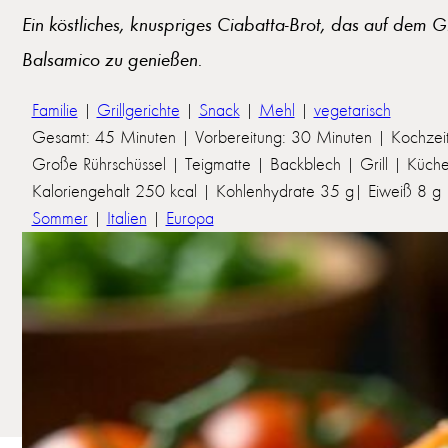
Ein köstliches, knuspriges Ciabatta-Brot, das auf dem G
Balsamico zu genießen.
Familie
|
Grillgerichte
|
Snack
|
Mehl
|
vegetarisch
Gesamt: 45 Minuten | Vorbereitung: 30 Minuten | Kochzei
Große Rührschüssel | Teigmatte | Backblech | Grill | Küc
Kaloriengehalt 250 kcal | Kohlenhydrate 35 g| Eiweiß 8 g | 
Sommer
|
Italien
|
Europa