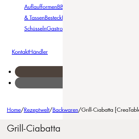
Auflaufformen
BBQ
Becher
Gläser
Pizza &
& Tassen
Besteck
Bowls &
Pasta
Platten
Teller
Seri
Schüsseln
Gastro
Geschirrset
Kontakt
Händler
Home
/
Rezeptwelt
/
Backwaren
/
Grill-Ciabatta [CreaTab
Grill-Ciabatta