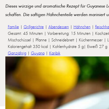
Dieses würzige und aromatische Rezept für Guyanese Le
schaffen. Die saftigen Hähnchenteile werden mariniert 
Familie
|
Grillgerichte
|
Abendessen
|
Hähnchen
|
fleischha
Gesamt: 45 Minuten | Vorbereitung: 15 Minuten | Kochzei
Mischschüssel | Pfanne | Schneidebrett | Küchenmesser | L
Kaloriengehalt 350 kcal | Kohlenhydrate 5 g| Eiweiß 27 g | 
Ganzjährig
|
Guyana
|
Karibik