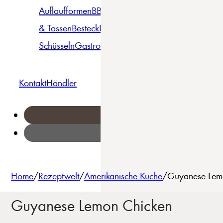
Auflaufformen
BBQ
Becher
Gläser
Pizza &
& Tassen
Besteck
Bowls &
Pasta
Platten
Teller
Seri
Schüsseln
Gastro
Geschirrset
Kontakt
Händler
Home
/
Rezeptwelt
/
Amerikanische Küche
/
Guyanese Lemo
Guyanese Lemon Chicken