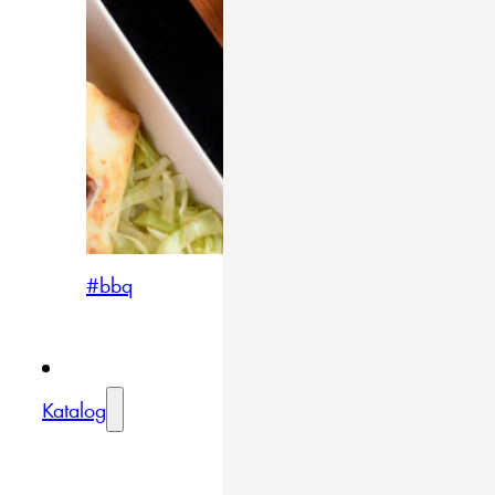
#bbq
Katalog