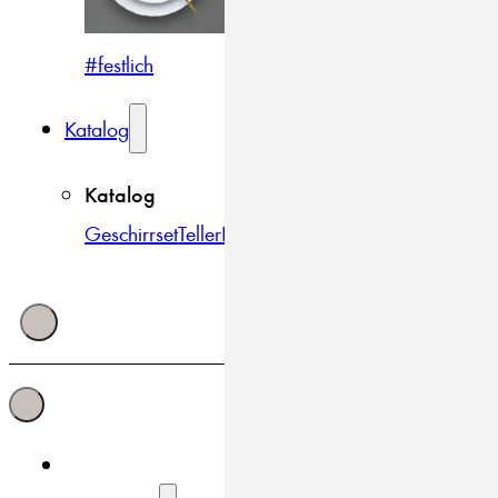
#festlich
#traditionell
#modern
Katalog
Katalog
Geschirrset
Teller
Bowls & Schüsseln
Becher & Tass