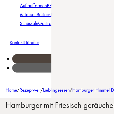
Auflaufformen
BBQ
Becher
Gläser
Pizza &
& Tassen
Besteck
Bowls &
Pasta
Platten
Teller
Seri
Schüsseln
Gastro
Geschirrset
Kontakt
Händler
Home
/
Rezeptwelt
/
Lieblingsessen
/
Hamburger Himmel De
Hamburger mit Friesisch geräuche