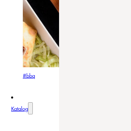
#bbq
Katalog