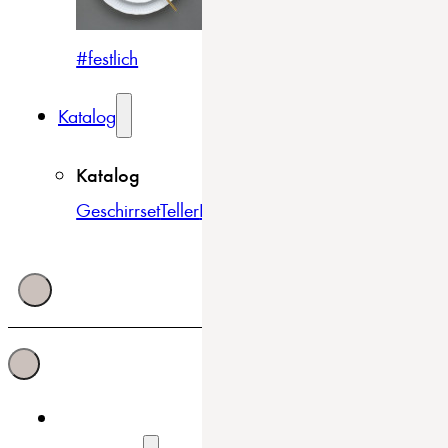
#festlich
#traditionell
#modern
Katalog
Katalog
Geschirrset
Teller
Bowls & Schüsseln
Becher & Tass