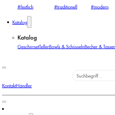
#festlich
#traditionell
#modern
Katalog
Katalog
Geschirrset
Teller
Bowls & Schüsseln
Becher & Tasse
Kontakt
Händler