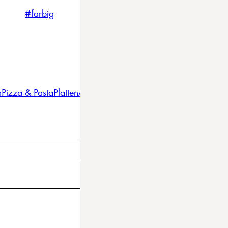
#farbig
#weiss
#nordicstyle
n
Pizza & Pasta
Platten
Auflaufformen
Gläser
Gastro
BBQ
Bestec