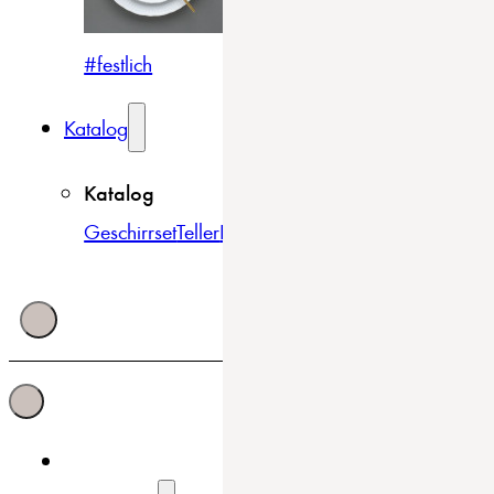
#festlich
#traditionell
#modern
Katalog
Katalog
Geschirrset
Teller
Bowls & Schüsseln
Becher & Tass