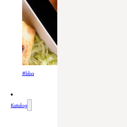
#bbq
Katalog