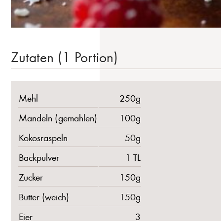
Zutaten (1 Portion)
Mehl
250g
Mandeln (gemahlen)
100g
Kokosraspeln
50g
Backpulver
1 TL
Zucker
150g
Butter (weich)
150g
Eier
3