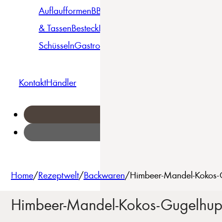
Auflaufformen
BBQ
Becher
Gläser
Pizza &
& Tassen
Besteck
Bowls &
Pasta
Platten
Teller
Seri
Schüsseln
Gastro
Geschirrset
Kontakt
Händler
Home
/
Rezeptwelt
/
Backwaren
/
Himbeer-Mandel-Kokos-G
Himbeer-Mandel-Kokos-Gugelhup