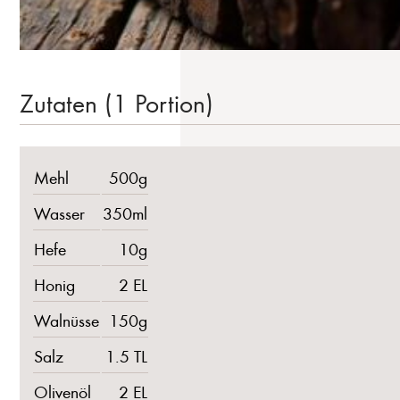
Zutaten (1 Portion)
Mehl
500g
Wasser
350ml
Hefe
10g
Honig
2 EL
Walnüsse
150g
Salz
1.5 TL
Olivenöl
2 EL