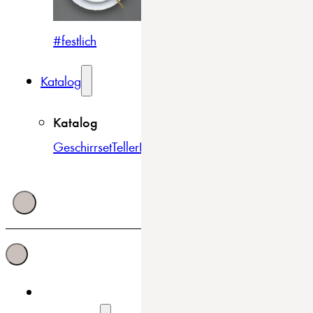
#festlich
#traditionell
#modern
Katalog
Katalog
Geschirrset
Teller
Bowls & Schüsseln
Becher & Tass