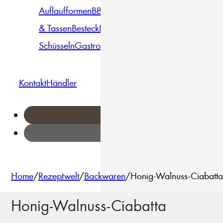
Auflaufformen
BBQ
Becher
Gläser
Pizza &
& Tassen
Besteck
Bowls &
Pasta
Platten
Teller
Seri
Schüsseln
Gastro
Geschirrset
Kontakt
Händler
Home
/
Rezeptwelt
/
Backwaren
/
Honig-Walnuss-Ciabatta
Honig-Walnuss-Ciabatta