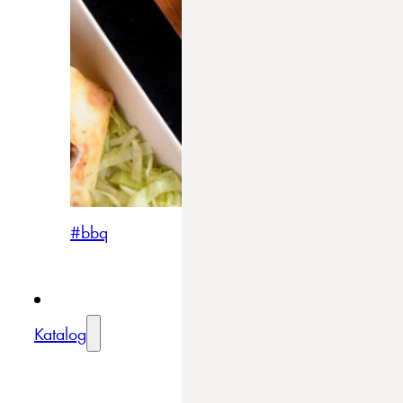
#bbq
Katalog