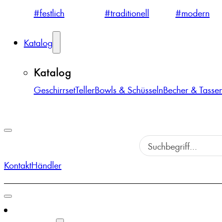
#festlich
#traditionell
#modern
Katalog
Katalog
Geschirrset
Teller
Bowls & Schüsseln
Becher & Tasse
Kontakt
Händler