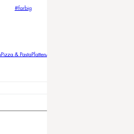
#farbig
#weiss
#nordicstyle
n
Pizza & Pasta
Platten
Auflaufformen
Gläser
Gastro
BBQ
Bestec