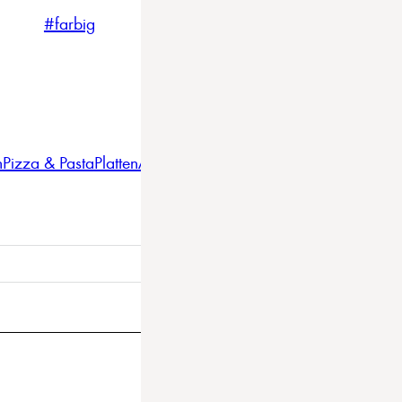
#farbig
#weiss
#nordicstyle
n
Pizza & Pasta
Platten
Auflaufformen
Gläser
Gastro
BBQ
Bestec