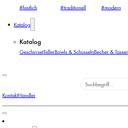
#festlich
#traditionell
#modern
Katalog
Katalog
Geschirrset
Teller
Bowls & Schüsseln
Becher & Tasse
Kontakt
Händler