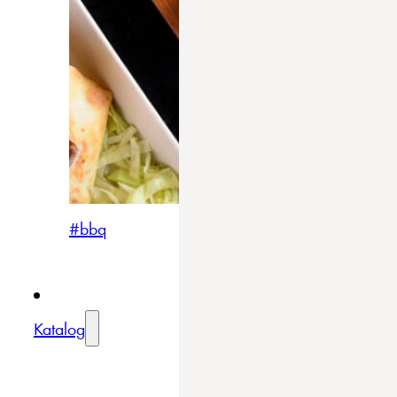
#bbq
Katalog