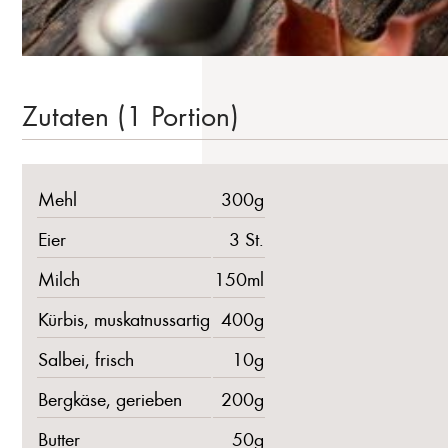
Zutaten (1 Portion)
Mehl
300g
Eier
3 St.
Milch
150ml
Kürbis, muskatnussartig
400g
Salbei, frisch
10g
Bergkäse, gerieben
200g
Butter
50g