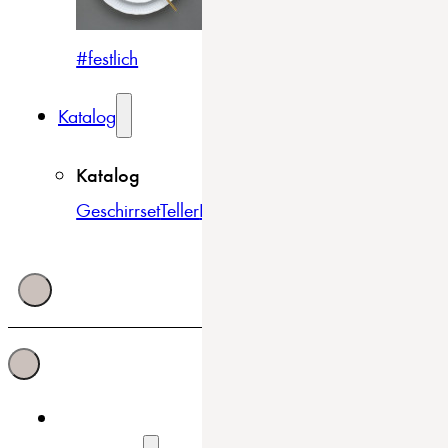
#festlich
#traditionell
#modern
Katalog
Katalog
Geschirrset
Teller
Bowls & Schüsseln
Becher & Tass