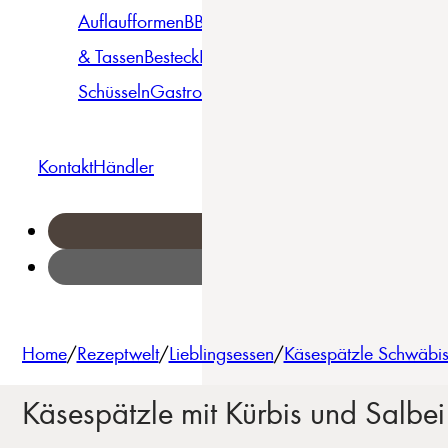
Auflaufformen
BBQ
Becher
Gläser
Pizza &
& Tassen
Besteck
Bowls &
Pasta
Platten
Teller
Seri
Schüsseln
Gastro
Geschirrset
Kontakt
Händler
Home
/
Rezeptwelt
/
Lieblingsessen
/
Käsespätzle Schwäbis
Käsespätzle mit Kürbis und Salbei