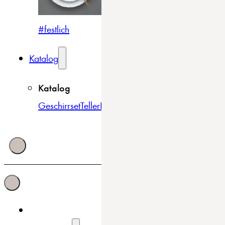
#festlich
#traditionell
#modern
Katalog
Katalog
Geschirrset
Teller
Bowls & Schüsseln
Becher & Tass