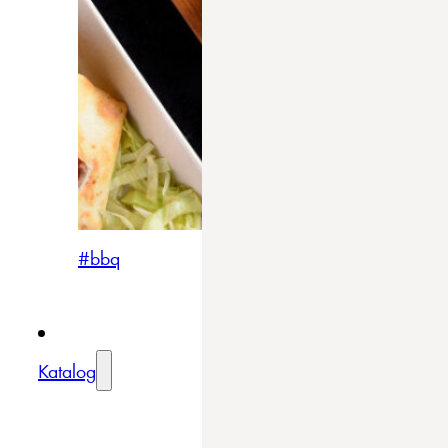
#bbq
Katalog