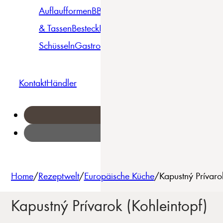
Auflaufformen
BBQ
Becher
Gläser
Pizza &
& Tassen
Besteck
Bowls &
Pasta
Platten
Teller
Seri
Schüsseln
Gastro
Geschirrset
Kontakt
Händler
Home
/
Rezeptwelt
/
Europäische Küche
/
Kapustný Prívaro
Kapustný Prívarok (Kohleintopf)