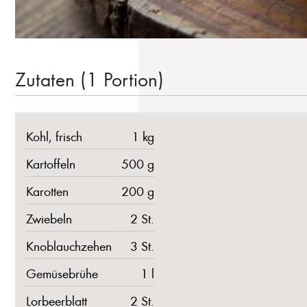
Zutaten (1 Portion)
Kohl, frisch
1 kg
Kartoffeln
500 g
Karotten
200 g
Zwiebeln
2 St.
Knoblauchzehen
3 St.
Gemüsebrühe
1 l
Lorbeerblatt
2 St.