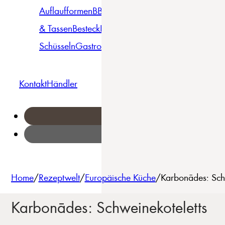
Auflaufformen
BBQ
Becher
Gläser
Pizza &
& Tassen
Besteck
Bowls &
Pasta
Platten
Teller
Seri
Schüsseln
Gastro
Geschirrset
Kontakt
Händler
Home
/
Rezeptwelt
/
Europäische Küche
/
Karbonādes: Schw
Karbonādes: Schweinekoteletts