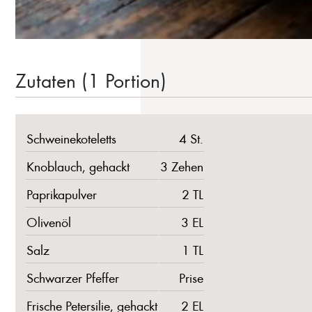
Zutaten (1 Portion)
Schweinekoteletts
4 St.
Knoblauch, gehackt
3 Zehen
Paprikapulver
2 TL
Olivenöl
3 EL
Salz
1 TL
Schwarzer Pfeffer
Prise
Frische Petersilie, gehackt
2 EL