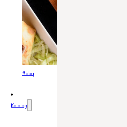
#bbq
Katalog