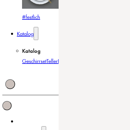
#festlich
#traditionell
#modern
Katalog
Katalog
Geschirrset
Teller
Bowls & Schüsseln
Becher & Tass