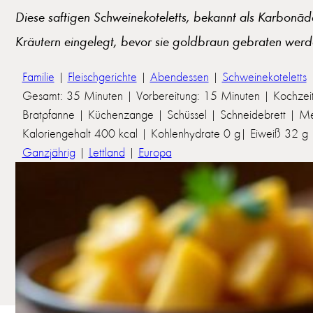
Diese saftigen Schweinekoteletts, bekannt als Karbonād
Kräutern eingelegt, bevor sie goldbraun gebraten werde
Familie
|
Fleischgerichte
|
Abendessen
|
Schweinekoteletts
Gesamt: 35 Minuten | Vorbereitung: 15 Minuten | Kochzei
Bratpfanne | Küchenzange | Schüssel | Schneidebrett | Mes
Kaloriengehalt 400 kcal | Kohlenhydrate 0 g| Eiweiß 32 g | 
Ganzjährig
|
Lettland
|
Europa