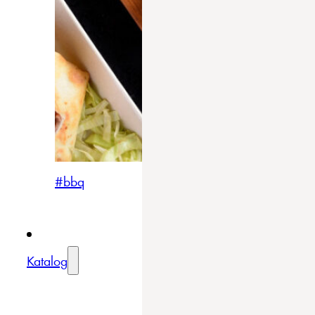
#bbq
Katalog