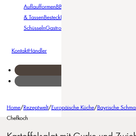
Auflaufformen
BBQ
Becher
Gläser
Pizza &
& Tassen
Besteck
Bowls &
Pasta
Platten
Teller
Seri
Schüsseln
Gastro
Geschirrset
Kontakt
Händler
Home
/
Rezeptwelt
/
Europäische Küche
/
Bayrische Schma
Chefkoch
Kartoffelsalat mit Gurke und Zwie