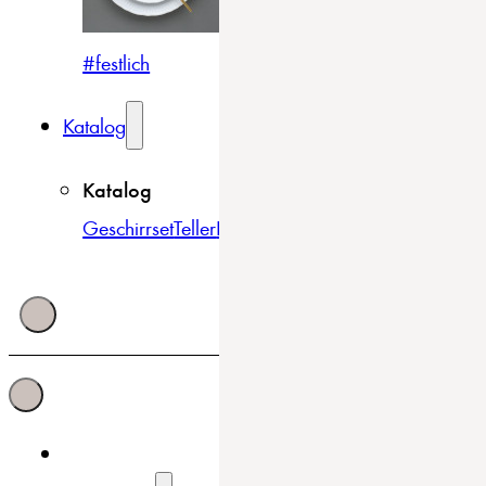
#festlich
#traditionell
#modern
Katalog
Katalog
Geschirrset
Teller
Bowls & Schüsseln
Becher & Tass