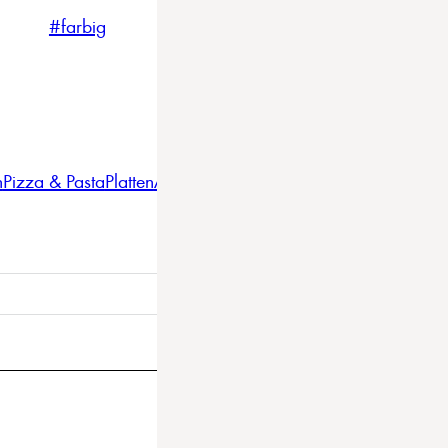
#farbig
#weiss
#nordicstyle
n
Pizza & Pasta
Platten
Auflaufformen
Gläser
Gastro
BBQ
Bestec