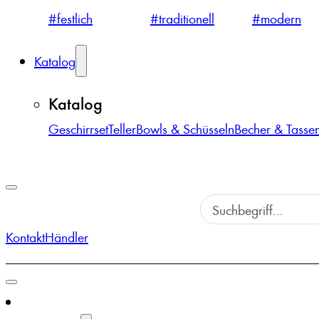
#festlich
#traditionell
#modern
Katalog
Katalog
Geschirrset
Teller
Bowls & Schüsseln
Becher & Tasse
Kontakt
Händler