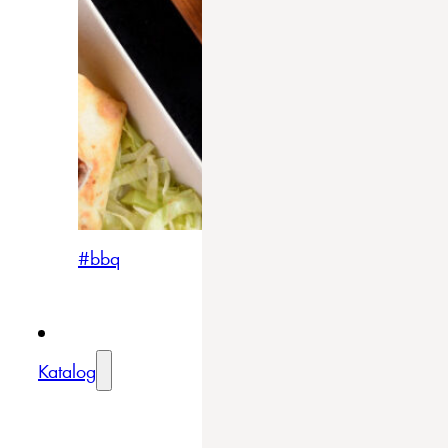
#bbq
Katalog