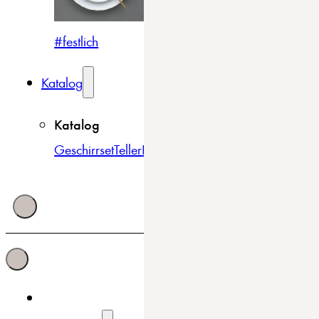
#festlich
#traditionell
#modern
Katalog
Katalog
Geschirrset
Teller
Bowls & Schüsseln
Becher & Tass