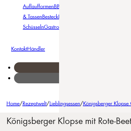
Auflaufformen
BBQ
Becher
Gläser
Pizza &
& Tassen
Besteck
Bowls &
Pasta
Platten
Teller
Seri
Schüsseln
Gastro
Geschirrset
Kontakt
Händler
Home
/
Rezeptwelt
/
Lieblingsessen
/
Königsberger Klopse O
Königsberger Klopse mit Rote-Bee