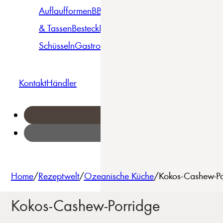
Auflaufformen
BBQ
Becher
Gläser
Pizza &
& Tassen
Besteck
Bowls &
Pasta
Platten
Teller
Seri
Schüsseln
Gastro
Geschirrset
Kontakt
Händler
Home
/
Rezeptwelt
/
Ozeanische Küche
/
Kokos-Cashew-Po
Kokos-Cashew-Porridge