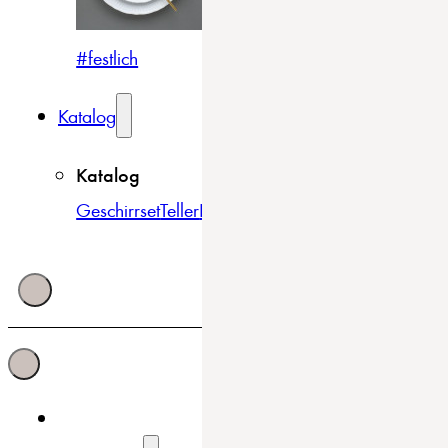
#festlich
#traditionell
#modern
Katalog
Katalog
Geschirrset
Teller
Bowls & Schüsseln
Becher & Tass