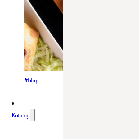
#bbq
Katalog