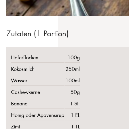
Zutaten (1 Portion)
Haferflocken
100g
Kokosmilch
250ml
Wasser
100ml
Cashewkerne
50g
Banane
1 St.
Honig oder Agavensirup
1 EL
Zimt
1 TL