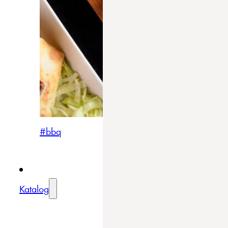
#bbq
Katalog