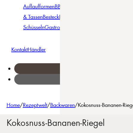
Auflaufformen
BBQ
Becher
Gläser
Pizza &
& Tassen
Besteck
Bowls &
Pasta
Platten
Teller
Seri
Schüsseln
Gastro
Geschirrset
Kontakt
Händler
Home
/
Rezeptwelt
/
Backwaren
/
Kokosnuss-Bananen-Riege
Kokosnuss-Bananen-Riegel