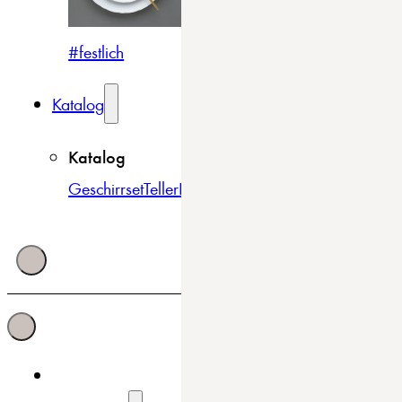
#festlich
#traditionell
#modern
Katalog
Katalog
Geschirrset
Teller
Bowls & Schüsseln
Becher & Tass