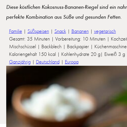
Diese köstlichen Kokosnuss-Bananen-Riegel sind ein nahr
perfekte Kombination aus Süße und gesunden Fetten.
Familie
|
Süßspeisen
|
Snack
|
Bananen
|
vegetarisch
Gesamt: 35 Minuten | Vorbereitung: 10 Minuten | Kochzei
Mischschüssel | Backblech | Backpapier | Küchenmaschine 
Kaloriengehalt 150 kcal | Kohlenhydrate 20 g| Eiweiß 3 g | 
Ganzjährig
|
Deutschland
|
Europa