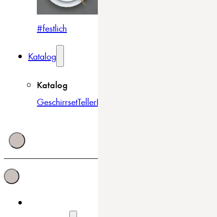
#festlich
#traditionell
#modern
Katalog
Katalog
Geschirrset
Teller
Bowls & Schüsseln
Becher & Tass