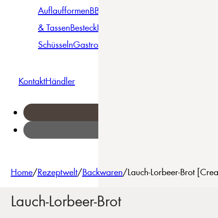
Auflaufformen
BBQ
Becher
Gläser
Pizza &
& Tassen
Besteck
Bowls &
Pasta
Platten
Teller
Seri
Schüsseln
Gastro
Geschirrset
Kontakt
Händler
Home
/
Rezeptwelt
/
Backwaren
/
Lauch-Lorbeer-Brot [Cre
Lauch-Lorbeer-Brot