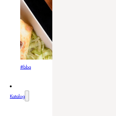
#bbq
Katalog