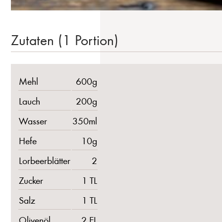
Zutaten (1 Portion)
Mehl
600g
Lauch
200g
Wasser
350ml
Hefe
10g
Lorbeerblätter
2
Zucker
1 TL
Salz
1 TL
Olivenöl
2 EL