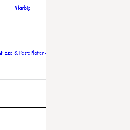
#farbig
#weiss
#nordicstyle
n
Pizza & Pasta
Platten
Auflaufformen
Gläser
Gastro
BBQ
Bestec