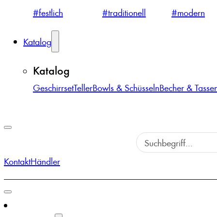
#festlich
#traditionell
#modern
Katalog
Katalog
Geschirrset
Teller
Bowls & Schüsseln
Becher & Tasse
Kontakt
Händler