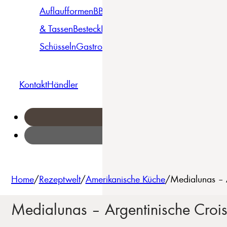
Auflaufformen
BBQ
Becher
Gläser
Pizza &
& Tassen
Besteck
Bowls &
Pasta
Platten
Teller
Seri
Schüsseln
Gastro
Geschirrset
Kontakt
Händler
Home
/
Rezeptwelt
/
Amerikanische Küche
/
Medialunas – A
Medialunas – Argentinische Crois