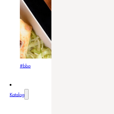
#bbq
Katalog