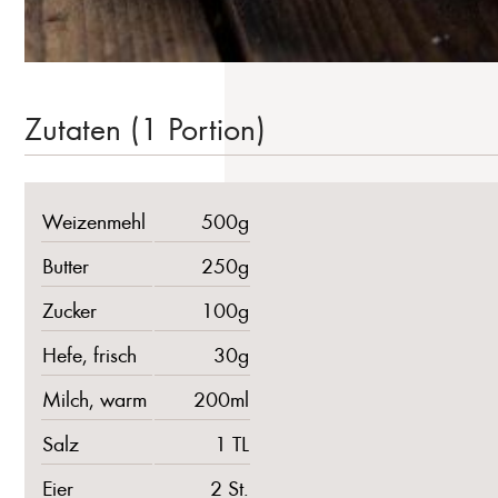
Zutaten (1 Portion)
Weizenmehl
500g
Butter
250g
Zucker
100g
Hefe, frisch
30g
Milch, warm
200ml
Salz
1 TL
Eier
2 St.