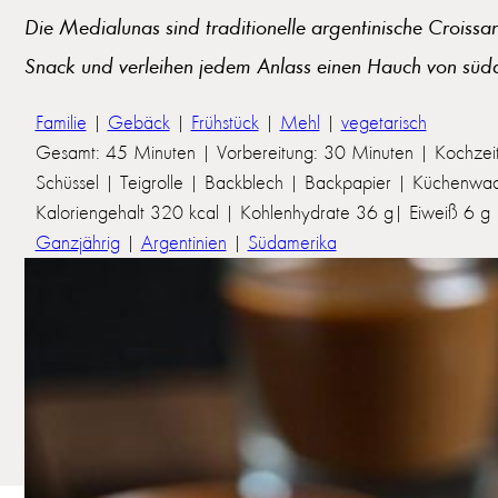
Die Medialunas sind traditionelle argentinische Croissan
Snack und verleihen jedem Anlass einen Hauch von süda
Familie
|
Gebäck
|
Frühstück
|
Mehl
|
vegetarisch
Gesamt: 45 Minuten | Vorbereitung: 30 Minuten | Kochzei
Schüssel | Teigrolle | Backblech | Backpapier | Küchenw
Kaloriengehalt 320 kcal | Kohlenhydrate 36 g| Eiweiß 6 g | 
Ganzjährig
|
Argentinien
|
Südamerika