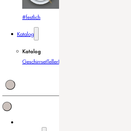
#festlich
#traditionell
#modern
Katalog
Katalog
Geschirrset
Teller
Bowls & Schüsseln
Becher & Tass