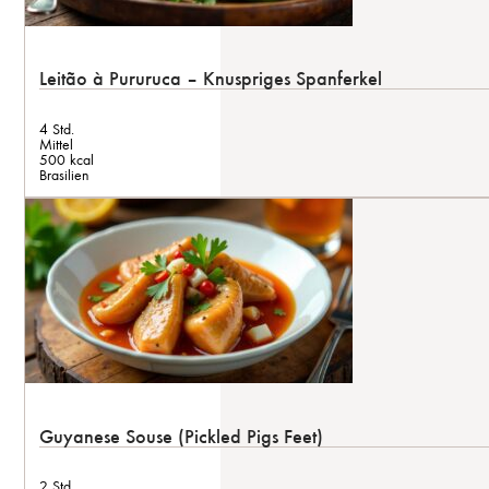
Leitão à Pururuca – Knuspriges Spanferkel
4 Std.
Mittel
500 kcal
Brasilien
Guyanese Souse (Pickled Pigs Feet)
2 Std.