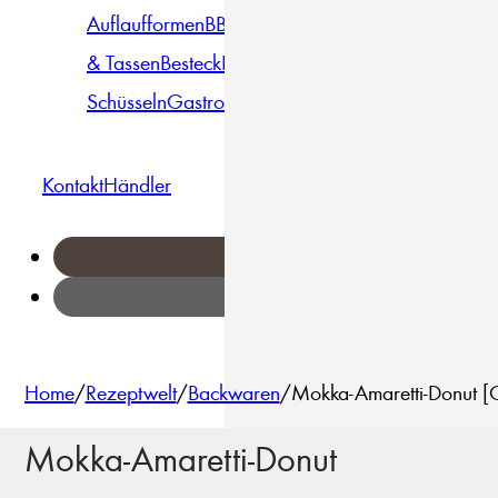
Auflaufformen
BBQ
Becher
Gläser
Pizza &
& Tassen
Besteck
Bowls &
Pasta
Platten
Teller
Seri
Schüsseln
Gastro
Geschirrset
Kontakt
Händler
Home
/
Rezeptwelt
/
Backwaren
/
Mokka-Amaretti-Donut [C
Mokka-Amaretti-Donut