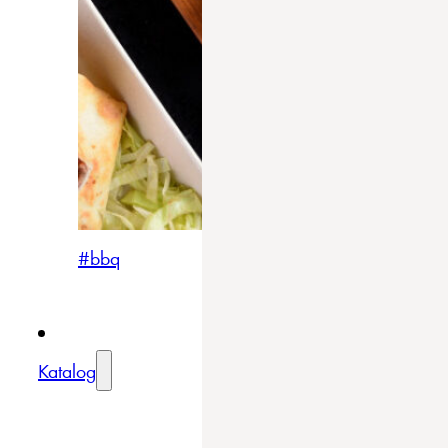
#bbq
Katalog