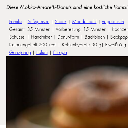
Diese Mokka-Amaretti-Donuts sind eine köstliche Kombi
Familie
|
Süßspeisen
|
Snack
|
Mandelmehl
|
vegetarisch
Gesamt: 35 Minuten | Vorbereitung: 15 Minuten | Kochzei
Schüssel | Handmixer | Donut-Form | Backblech | Backpap
Kaloriengehalt 200 kcal | Kohlenhydrate 30 g| Eiweiß 6 g | 
Ganzjährig
|
Italien
|
Europa