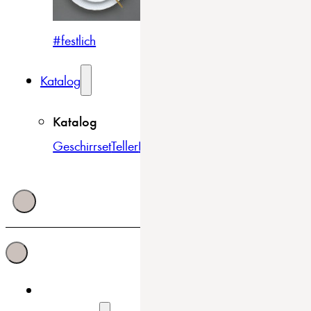
#festlich
#traditionell
#modern
Katalog
Katalog
Geschirrset
Teller
Bowls & Schüsseln
Becher & Tass