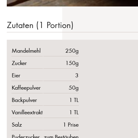
Zutaten (1 Portion)
Mandelmehl
250g
Zucker
150g
Eier
3
Kaffeepulver
50g
Backpulver
1 TL
Vanilleextrakt
1 TL
Salz
1 Prise
Puderzucker
zum Bestäuben