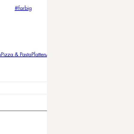
#farbig
#weiss
#nordicstyle
n
Pizza & Pasta
Platten
Auflaufformen
Gläser
Gastro
BBQ
Bestec