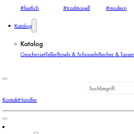
#festlich
#traditionell
#modern
Katalog
Katalog
Geschirrset
Teller
Bowls & Schüsseln
Becher & Tasse
Kontakt
Händler