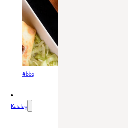
#bbq
Katalog