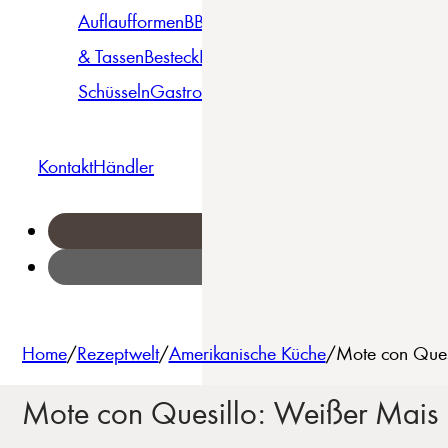
Auflaufformen
BBQ
Becher
Gläser
Pizza &
& Tassen
Besteck
Bowls &
Pasta
Platten
Teller
Seri
Schüsseln
Gastro
Geschirrset
Kontakt
Händler
Home
/
Rezeptwelt
/
Amerikanische Küche
/
Mote con Quesi
Mote con Quesillo: Weißer Mais 