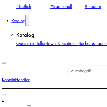
#festlich
#traditionell
#modern
Katalog
Katalog
Geschirrset
Teller
Bowls & Schüsseln
Becher & Tasse
Kontakt
Händler