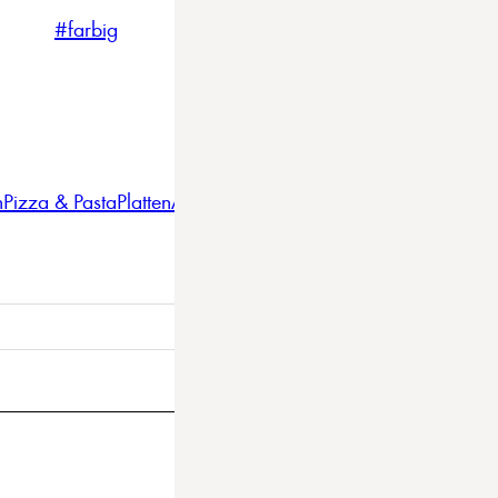
#farbig
#weiss
#nordicstyle
n
Pizza & Pasta
Platten
Auflaufformen
Gläser
Gastro
BBQ
Bestec