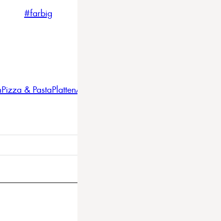
#farbig
#weiss
#nordicstyle
n
Pizza & Pasta
Platten
Auflaufformen
Gläser
Gastro
BBQ
Bestec