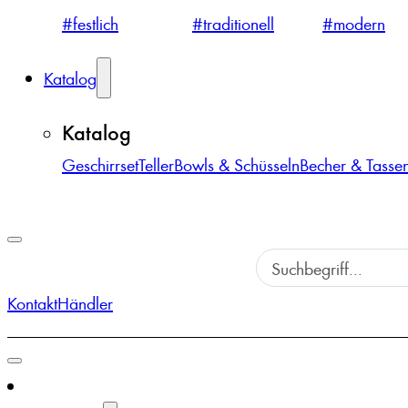
#festlich
#traditionell
#modern
Katalog
Katalog
Geschirrset
Teller
Bowls & Schüsseln
Becher & Tasse
Kontakt
Händler