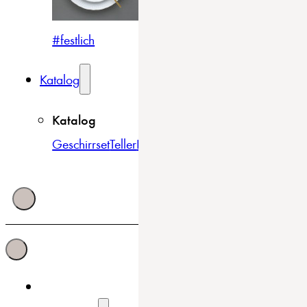
#festlich
#traditionell
#modern
Katalog
Katalog
Geschirrset
Teller
Bowls & Schüsseln
Becher & Tass