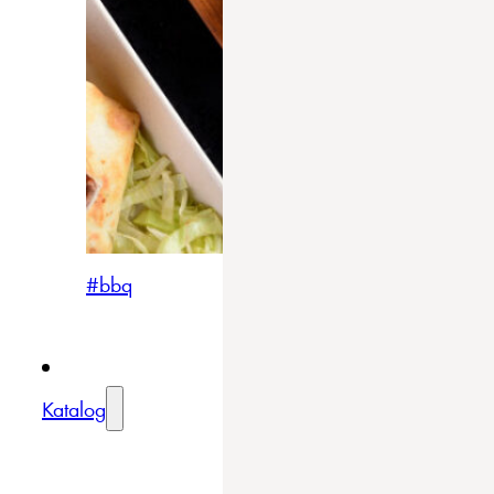
#bbq
Katalog