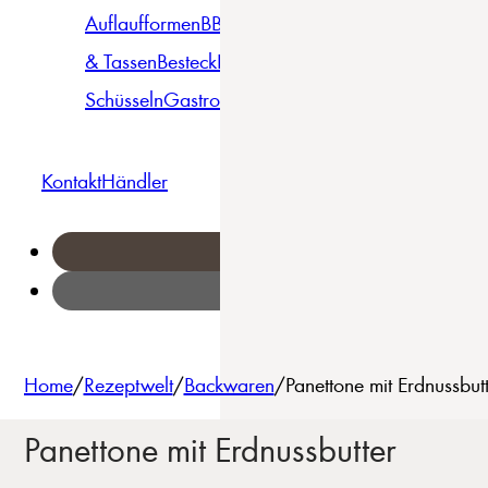
Auflaufformen
BBQ
Becher
Gläser
Pizza &
& Tassen
Besteck
Bowls &
Pasta
Platten
Teller
Seri
Schüsseln
Gastro
Geschirrset
Kontakt
Händler
Home
/
Rezeptwelt
/
Backwaren
/
Panettone mit Erdnussbu
Panettone mit Erdnussbutter