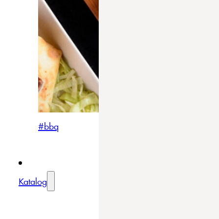
#bbq
Katalog