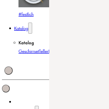
#festlich
#traditionell
#modern
Katalog
Katalog
Geschirrset
Teller
Bowls & Schüsseln
Becher & Tass