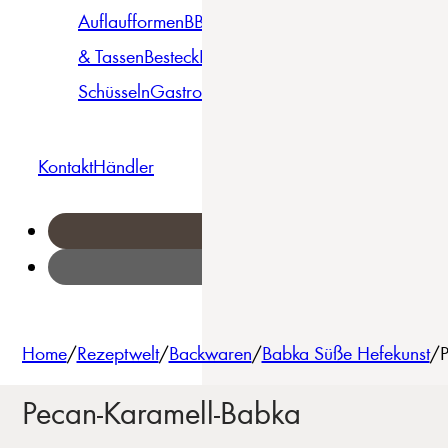
Auflaufformen
BBQ
Becher
Gläser
Pizza &
& Tassen
Besteck
Bowls &
Pasta
Platten
Teller
Seri
Schüsseln
Gastro
Geschirrset
Kontakt
Händler
Home
/
Rezeptwelt
/
Backwaren
/
Babka Süße Hefekunst
/
P
Pecan-Karamell-Babka