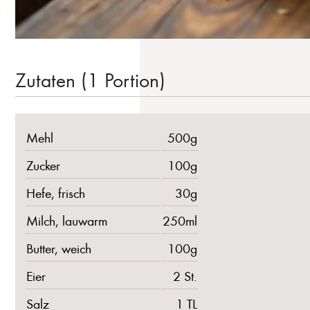
Zutaten (1 Portion)
Mehl
500g
Zucker
100g
Hefe, frisch
30g
Milch, lauwarm
250ml
Butter, weich
100g
Eier
2 St.
Salz
1 TL