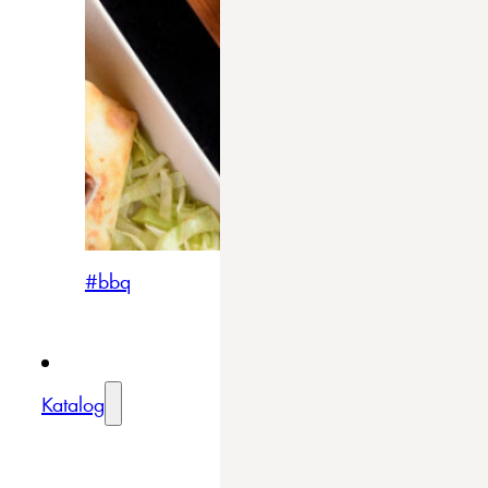
#bbq
Katalog