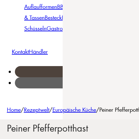
Auflaufformen
BBQ
Becher
Gläser
Pizza &
& Tassen
Besteck
Bowls &
Pasta
Platten
Teller
Seri
Schüsseln
Gastro
Geschirrset
Kontakt
Händler
Home
/
Rezeptwelt
/
Europäische Küche
/
Peiner Pfefferpo
Peiner Pfefferpotthast