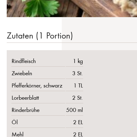
Zutaten (1 Portion)
Rindfleisch
1 kg
Zwiebeln
3 St.
Pfefferkörner, schwarz
1 TL
Lorbeerblatt
2 St.
Rinderbrühe
500 ml
Öl
2 EL
Mehl
2 EL