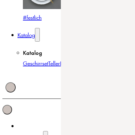
#festlich
#traditionell
#modern
Katalog
Katalog
Geschirrset
Teller
Bowls & Schüsseln
Becher & Tass