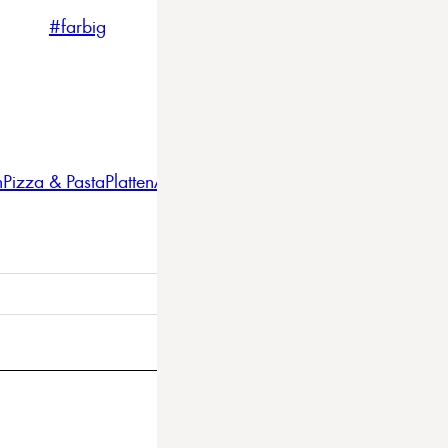
#farbig
#weiss
#nordicstyle
n
Pizza & Pasta
Platten
Auflaufformen
Gläser
Gastro
BBQ
Bestec