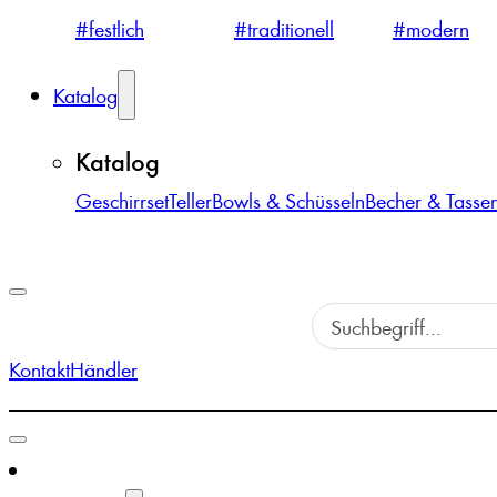
#festlich
#traditionell
#modern
Katalog
Katalog
Geschirrset
Teller
Bowls & Schüsseln
Becher & Tasse
Kontakt
Händler