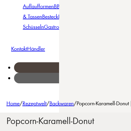
Auflaufformen
BBQ
Becher
Gläser
Pizza &
& Tassen
Besteck
Bowls &
Pasta
Platten
Teller
Seri
Schüsseln
Gastro
Geschirrset
Kontakt
Händler
Home
/
Rezeptwelt
/
Backwaren
/
Popcorn-Karamell-Donut 
Popcorn-Karamell-Donut