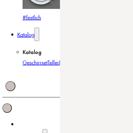
#festlich
#traditionell
#modern
Katalog
Katalog
Geschirrset
Teller
Bowls & Schüsseln
Becher & Tass