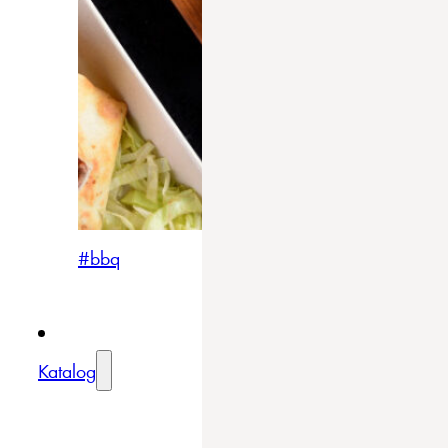
#bbq
Katalog