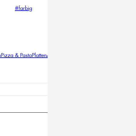
#farbig
#weiss
#nordicstyle
n
Pizza & Pasta
Platten
Auflaufformen
Gläser
Gastro
BBQ
Bestec