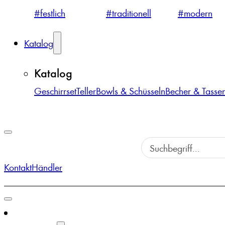
#festlich
#traditionell
#modern
Katalog
Katalog
Geschirrset
Teller
Bowls & Schüsseln
Becher & Tasse
Kontakt
Händler