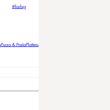
#farbig
#weiss
#nordicstyle
n
Pizza & Pasta
Platten
Auflaufformen
Gläser
Gastro
BBQ
Bestec