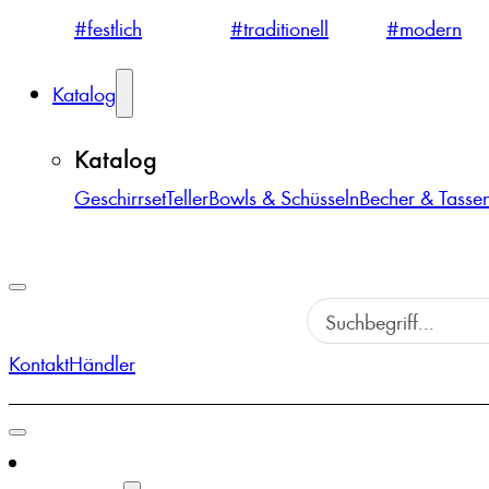
#festlich
#traditionell
#modern
Katalog
Katalog
Geschirrset
Teller
Bowls & Schüsseln
Becher & Tasse
Kontakt
Händler