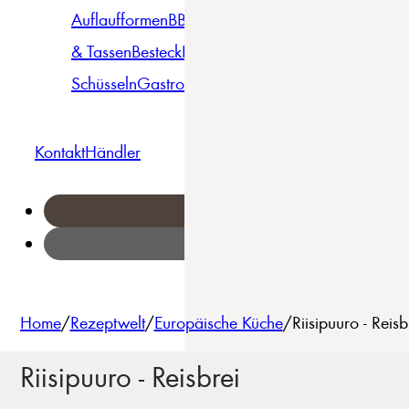
Auflaufformen
BBQ
Becher
Gläser
Pizza &
& Tassen
Besteck
Bowls &
Pasta
Platten
Teller
Seri
Schüsseln
Gastro
Geschirrset
Kontakt
Händler
Home
/
Rezeptwelt
/
Europäische Küche
/
Riisipuuro - Rei
Riisipuuro - Reisbrei