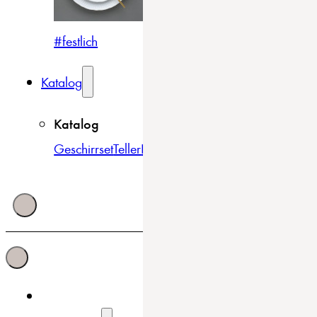
#festlich
#traditionell
#modern
Katalog
Katalog
Geschirrset
Teller
Bowls & Schüsseln
Becher & Tass