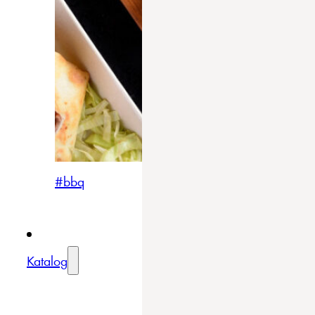
#bbq
Katalog