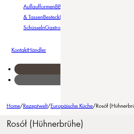
Auflaufformen
BBQ
Becher
Gläser
Pizza &
& Tassen
Besteck
Bowls &
Pasta
Platten
Teller
Seri
Schüsseln
Gastro
Geschirrset
Kontakt
Händler
Home
/
Rezeptwelt
/
Europäische Küche
/
Rosół (Hühnerbr
Rosół (Hühnerbrühe)