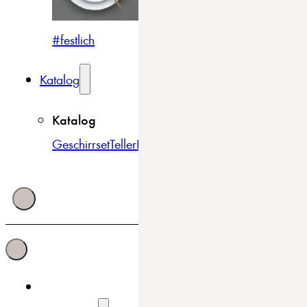
#festlich
#traditionell
#modern
Katalog
Katalog
Geschirrset
Teller
Bowls & Schüsseln
Becher & Tass