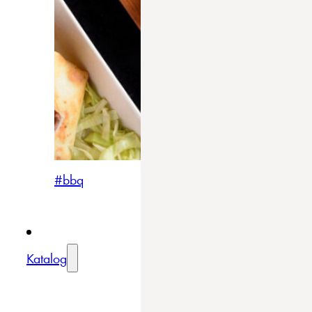
#bbq
Katalog