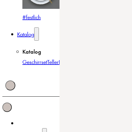
#festlich
#traditionell
#modern
Katalog
Katalog
Geschirrset
Teller
Bowls & Schüsseln
Becher & Tass