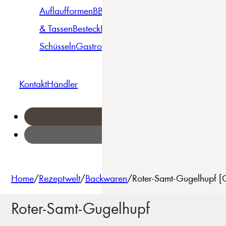
Auflaufformen
BBQ
Becher
Gläser
Pizza &
& Tassen
Besteck
Bowls &
Pasta
Platten
Teller
Seri
Schüsseln
Gastro
Geschirrset
Kontakt
Händler
Home
/
Rezeptwelt
/
Backwaren
/
Roter-Samt-Gugelhupf [C
Roter-Samt-Gugelhupf