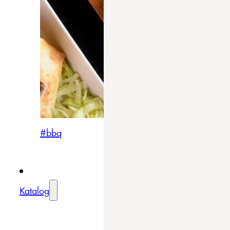
#bbq
Katalog