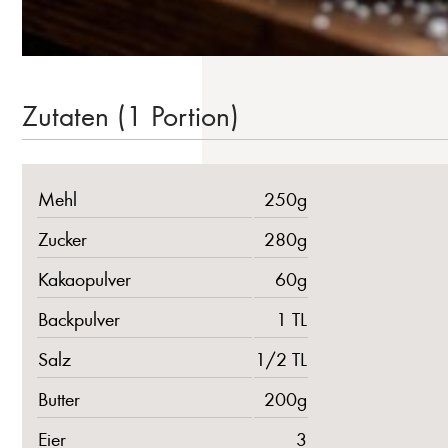
Zutaten (1 Portion)
Mehl
250g
Zucker
280g
Kakaopulver
60g
Backpulver
1 TL
Salz
1/2 TL
Butter
200g
Eier
3