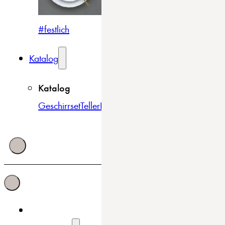
#festlich
#traditionell
#modern
Katalog
Katalog
Geschirrset
Teller
Bowls & Schüsseln
Becher & Tass