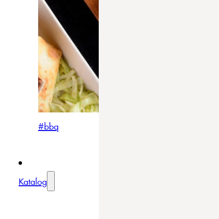
#bbq
Katalog