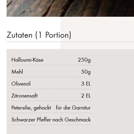
Zutaten (1 Portion)
Halloumi-Käse
250g
Mehl
50g
Olivenöl
3 EL
Zitronensaft
2 EL
Petersilie, gehackt
für die Garnitur
Schwarzer Pfeffer
nach Geschmack