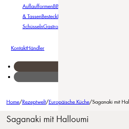
Auflaufformen
BBQ
Becher
Gläser
Pizza &
& Tassen
Besteck
Bowls &
Pasta
Platten
Teller
Seri
Schüsseln
Gastro
Geschirrset
Kontakt
Händler
Home
/
Rezeptwelt
/
Europäische Küche
/
Saganaki mit Hal
Saganaki mit Halloumi