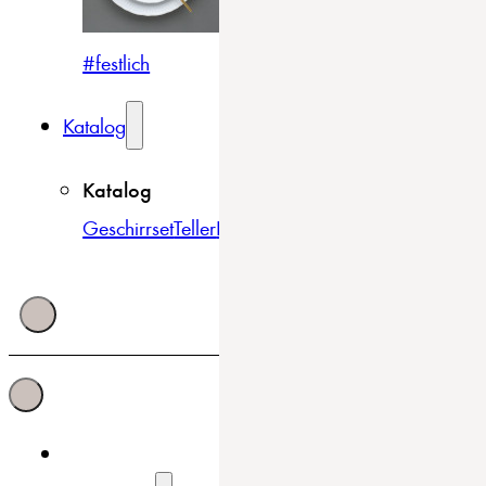
#festlich
#traditionell
#modern
Katalog
Katalog
Geschirrset
Teller
Bowls & Schüsseln
Becher & Tass