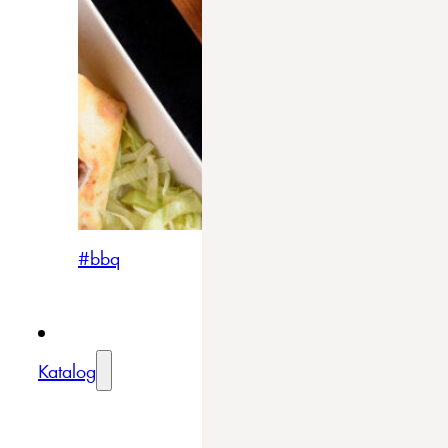
#bbq
Katalog