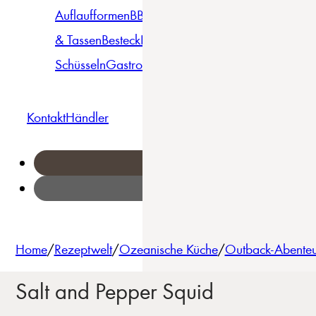
Auflaufformen
BBQ
Becher
Gläser
Pizza &
& Tassen
Besteck
Bowls &
Pasta
Platten
Teller
Seri
Schüsseln
Gastro
Geschirrset
Kontakt
Händler
Home
/
Rezeptwelt
/
Ozeanische Küche
/
Outback-Abenteue
Salt and Pepper Squid