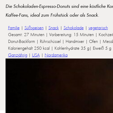
Die Schokoladen-Espresso-Donuts sind eine köstliche K
Kaffee-Fans, ideal zum Frühstück oder als Snack.
Familie
|
Süßspeisen
|
Snack
|
Schokolade
|
vegetarisch
Gesamt: 27 Minuten | Vorbereitung: 15 Minuten | Kochzei
Donut-Backform | Rührschüssel | Handmixer | Ofen | Messb
Kaloriengehalt 250 kcal | Kohlenhydrate 35 g| Eiweiß 5 g | 
Ganzjährig
|
USA
|
Nordamerika