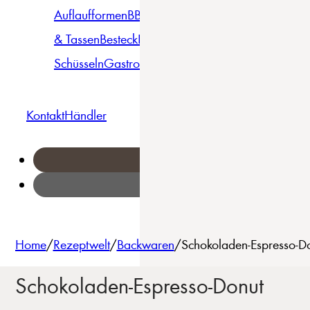
Auflaufformen
BBQ
Becher
Gläser
Pizza &
& Tassen
Besteck
Bowls &
Pasta
Platten
Teller
Seri
Schüsseln
Gastro
Geschirrset
Kontakt
Händler
Home
/
Rezeptwelt
/
Backwaren
/
Schokoladen-Espresso-Do
Schokoladen-Espresso-Donut