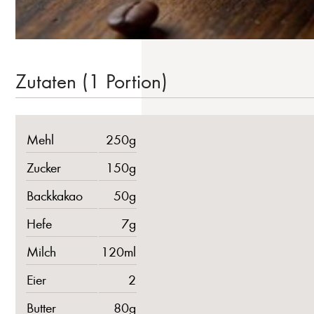
Zutaten (1 Portion)
Mehl
250g
Zucker
150g
Backkakao
50g
Hefe
7g
Milch
120ml
Eier
2
Butter
80g