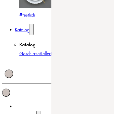
#festlich
#traditionell
#modern
Katalog
Katalog
Geschirrset
Teller
Bowls & Schüsseln
Becher & Tass