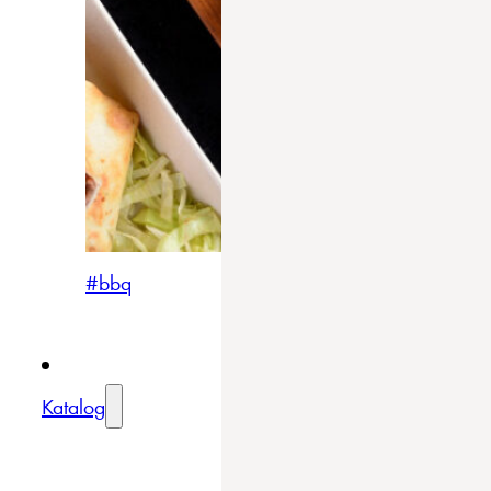
#bbq
Katalog